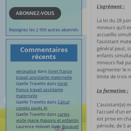
e-
la semaine
L’agrément :
mail
Membres du 
ABONNEZ-VOUS
La loi du 28 ju
Articles chez
veronalice
mineurs qu’il e
Rejoignez les 2 959 autres abonnés
accueillis simu
l’assistant mate
Commentaires
général peut, si
récents
enfants simulta
mineurs fixé par
augmenter le no
veronalice
dans
livret france
limite de trois
travail assistante maternelle
Gaelle Travetto
dans
livret
france travail assistante
La formation :
maternelle
Gaelle Travetto
dans
Calcul
L’assistant(e) m
congés payés AI
l’accueil d’un e
Gaelle Travetto
dans
cartes
est prise en ch
visite marie Poppins et enfantin
période, de 5 a
Laurence Holvoet
dans
Bouquet