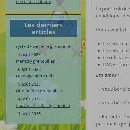
de coeur couleurs
La puéricultric
conditions liée
Les derniers
Pour avoir la l
articles
Le service p
cycle de vie de la grenouille
Le service d
7 août 2026
Le relais ass
memory grenouilles
L’ANPE rare
6 août 2026
Les aides
:
coloriage grenouille
5 août 2026
→ Vous bénéfici
cinq petites grenouilles
4 août 2026
→ Vous bénéfic
Couvercle trofast grenouille
3 août 2026
→ En tant qu’em
patronales jusq