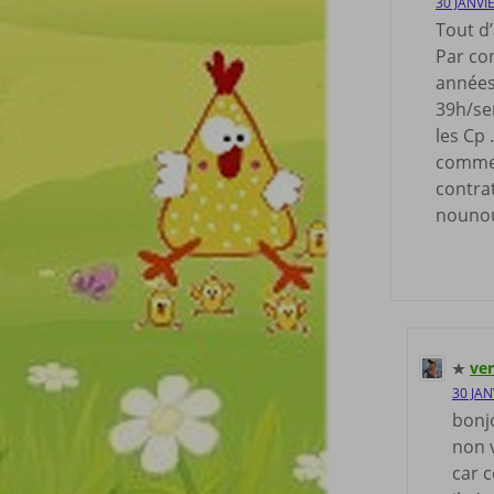
30 JANVI
Tout d
Par con
années
39h/se
les Cp 
comme 
contrat
nounou
ver
30 JAN
bonj
non 
car c