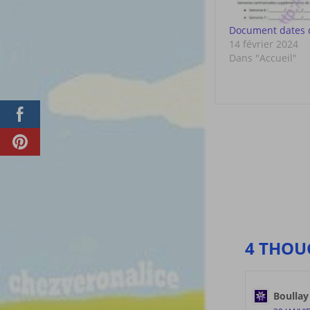
Document dates 
14 février 2024
Dans "Accueil"
Post
navigat
4 THOU
Boullay