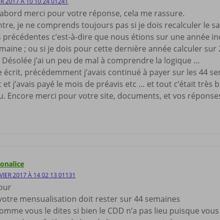
ER 2017 À 10 10 24 01241
’abord merci pour votre réponse, cela me rassure.
tre, je ne comprends toujours pas si je dois recalculer le 
 précédentes c’est-à-dire que nous étions sur une année i
maine ; ou si je dois pour cette dernière année calculer su
. Désolée j’ai un peu de mal à comprendre la logique …
écrit, précédemment j’avais continué à payer sur les 44 s
 et j’avais payé le mois de préavis etc … et tout c’était trè
. Encore merci pour votre site, documents, et vos réponse
onalice
VIER 2017 À 14 02 13 01131
our
votre mensualisation doit rester sur 44 semaines
omme vous le dites si bien le CDD n’a pas lieu puisque vous