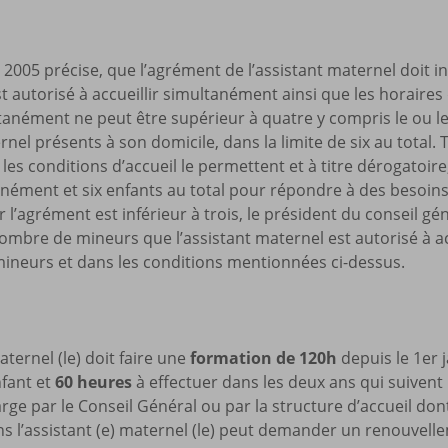
Mes a
site
in 2005 précise, que l’agrément de l’assistant maternel doit i
st autorisé à accueillir simultanément ainsi que les horaire
ltanément ne peut être supérieur à quatre y compris le ou l
rnel présents à son domicile, dans la limite de six au total. 
 les conditions d’accueil le permettent et à titre dérogatoire,
nément et six enfants au total pour répondre à des besoin
 l’agrément est inférieur à trois, le président du conseil gé
mbre de mineurs que l’assistant maternel est autorisé à ac
 mineurs et dans les conditions mentionnées ci-dessus.
aternel (le) doit faire une
formation de 120h
depuis le 1er 
nfant et
60 heures
à effectuer dans les deux ans qui suivent 
arge par le Conseil Général ou par la structure d’accueil don
ns l’assistant (e) maternel (le) peut demander un renouvel