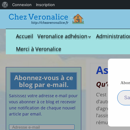
À
Connexion
Inscription
propos
de
WordPress
Accueil
Veronalice adhésion
Administratio
Qui est-elle ?
fichier à tél
Merci à Veronalice
Adhésion demandes
S.M.I.C et Co
bulletin d’adhésion
Affiches pou
Assist
Convention
Abonnez-vous à ce
Collective
Qu’est-ce 
blog par e-mail.
Abonn
Lettres Types
Saisissez votre adresse e-m
Projet d’accu
C’est une maman
Saisissez votre adresse e-mail pour
d’autres enfant
calendrier d
vous abonner à ce blog et recevoir
Vaccination
une notification de chaque nouvel
d’agrément au C
article par email.
Cartes de vis
l’assistant (e) 
nounou
rémunération.
Adresse
Affiches de 