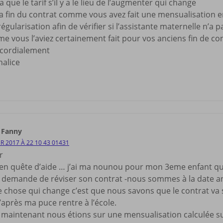
y a que le tarif s’il y a le lieu de l’augmenter qui change
 la fin du contrat comme vous avez fait une mensualisation 
égularisation afin de vérifier si l’assistante maternelle n’a 
e vous l’aviez certainement fait pour vos anciens fin de co
 cordialement
nalice
 Fanny
ER 2017 À 22 10 43 01431
r
 en quête d’aide … j’ai ma nounou pour mon 3eme enfant que 
 demande de réviser son contrat -nous sommes à la date a
e chose qui change c’est que nous savons que le contrat va se
après ma puce rentre à l’école.
 maintenant nous étions sur une mensualisation calculée sur 