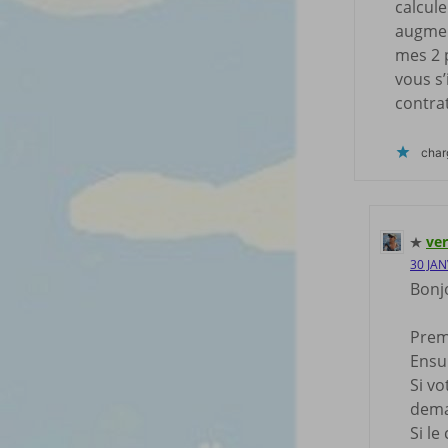
calcule
augment
mes 2 
vous s’
contra
cha
ver
30 JAN
Bonj
Premi
Ensui
Si vo
dema
Si le