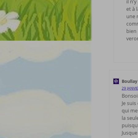
il n’
et à
une r
comm
bien
vero
Boullay
29 JANVI
Bonsoi
Je suis
qui me
la seul
puisqu’
Jusque