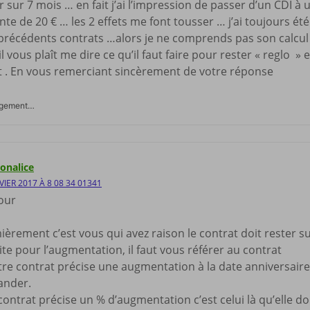
r sur 7 mois … en fait j’ai l’impression de passer d’un CDI à
e de 20 € … les 2 effets me font tousser … j’ai toujours été
précédents contrats …alors je ne comprends pas son calcu
il vous plaît me dire ce qu’il faut faire pour rester « reglo 
t . En vous remerciant sincèrement de votre réponse
rgement…
onalice
VIER 2017 À 8 08 34 01341
our
èrement c’est vous qui avez raison le contrat doit rester s
te pour l’augmentation, il faut vous référer au contrat
tre contrat précise une augmentation à la date anniversaire, 
nder.
 contrat précise un % d’augmentation c’est celui là qu’elle d