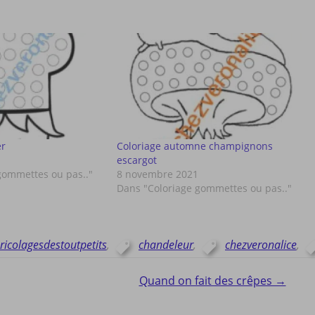
er
Coloriage automne champignons
escargot
gommettes ou pas.."
8 novembre 2021
Dans "Coloriage gommettes ou pas.."
ricolagesdestoutpetits
,
chandeleur
,
chezveronalice
,
Quand on fait des crêpes →