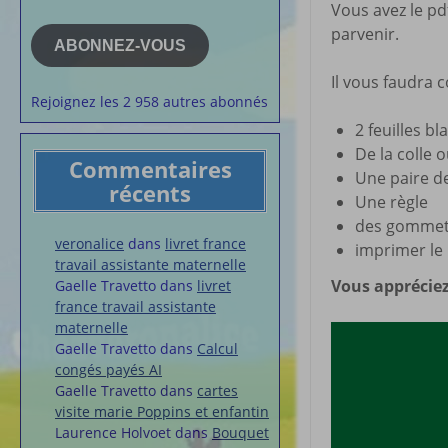
Vous avez le pd
e-
la semaine
mail
parvenir.
Membres du 
ABONNEZ-VOUS
Articles chez
Il vous faudra 
veronalice
Rejoignez les 2 958 autres abonnés
2 feuilles b
De la colle 
Commentaires
Une paire d
récents
Une règle
des gommett
veronalice
dans
livret france
imprimer le
travail assistante maternelle
Vous appréciez
Gaelle Travetto
dans
livret
france travail assistante
maternelle
Gaelle Travetto
dans
Calcul
congés payés AI
Gaelle Travetto
dans
cartes
visite marie Poppins et enfantin
Laurence Holvoet
dans
Bouquet