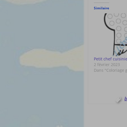
Similaire
Petit chef cuisini
2 février 2023
Dans "Coloriage 
b
Post