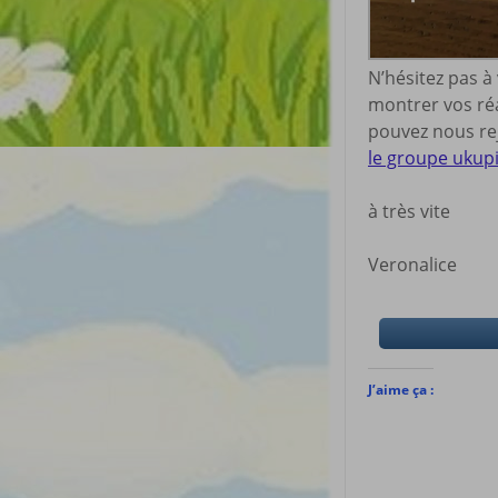
N’hésitez pas à
montrer vos réa
pouvez nous rej
le groupe ukup
à très vite
Veronalice
J’aime ça :