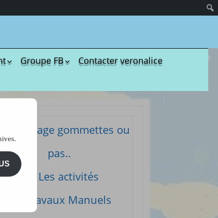
nt
Groupe FB
Contacter veronalice
olères
Groupe administratif
chezveronalice
paration
Groupe de bricolage
sivité
des tout-petits
ommeil
Groupe FB de
Coloriage gommettes ou
Ukulélé Comptines
opreté
hives.
Groupe
ents de bébé
pas..
d’aménagement
il et
pour les assmats
US
mission
Les activités
Pinterest chez
dagogie
Veronalice
ssori
Travaux Manuels
ents Enfants à
harger