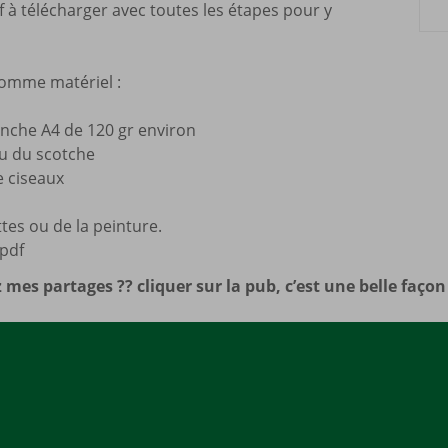
f à télécharger avec toutes les étapes pour y
Mes a
site
comme matériel :
lanche A4 de 120 gr environ
ou du scotche
e ciseaux
es ou de la peinture.
 pdf
 mes partages ?? cliquer sur la pub, c’est une belle faço