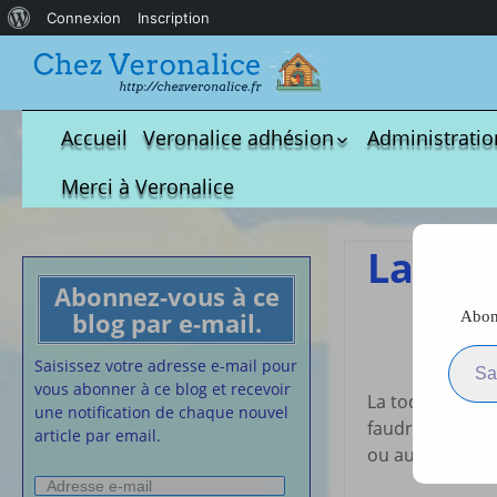
À
Connexion
Inscription
propos
de
WordPress
Accueil
Veronalice adhésion
Administratio
Qui est-elle ?
fichier à tél
Merci à Veronalice
Adhésion demandes
S.M.I.C et Co
bulletin d’adhésion
Affiches pou
La toq
Convention
Abonnez-vous à ce
Collective
blog par e-mail.
Abonn
La 
Lettres Types
Saisissez votre adresse e-m
Projet d’accu
Saisissez votre adresse e-mail pour
calendrier d
vous abonner à ce blog et recevoir
La toque du peti
Vaccination
une notification de chaque nouvel
faudra préparer
article par email.
Cartes de vis
ou autres tech
nounou
Adresse
Affiches de 