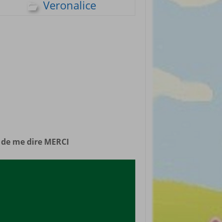
Veronalice
rticles préférés
n de me dire MERCI